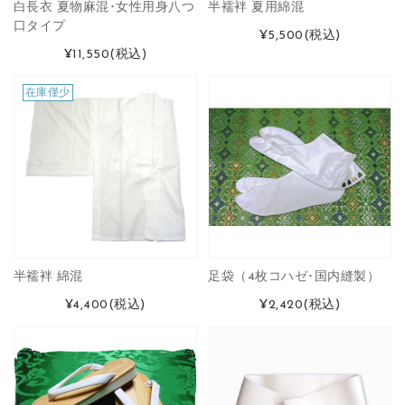
白長衣 夏物麻混･女性用身八つ
半襦袢 夏用綿混
口タイプ
¥5,500
(税込)
¥11,550
(税込)
在庫僅少
半襦袢 綿混
足袋（4枚コハゼ･国内縫製）
¥4,400
(税込)
¥2,420
(税込)