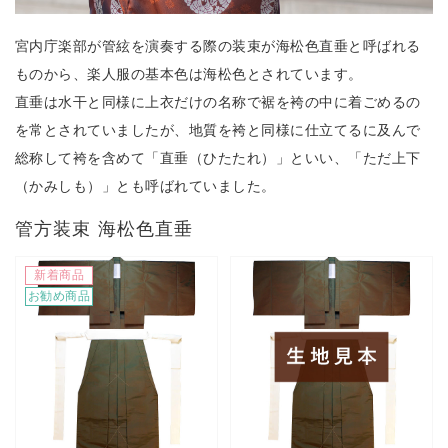
宮内庁楽部が管絃を演奏する際の装束が海松色直垂と呼ばれる
ものから、楽人服の基本色は海松色とされています。
直垂は水干と同様に上衣だけの名称で裾を袴の中に着ごめるの
を常とされていましたが、地質を袴と同様に仕立てるに及んで
総称して袴を含めて「直垂（ひたたれ）」といい、「ただ上下
（かみしも）」とも呼ばれていました。
管方装束 海松色直垂
新着商品
お勧め商品