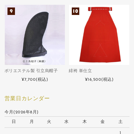
ポリエステル製 引立烏帽子
緋袴 単仕立
¥7,700
(税込)
¥16,500
(税込)
営業日カレンダー
今月(2026年8月)
日
月
火
水
木
金
土
1