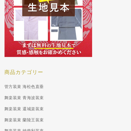
商品カテゴリー
管方装束 海松色直垂
舞楽装束 青海波装束
舞楽装束 還城楽装束
舞楽装束 蘭陵王装束