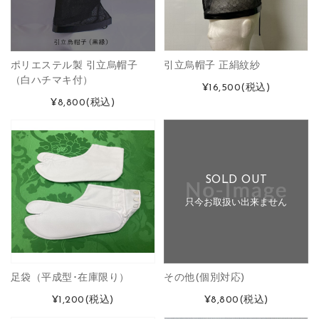
ポリエステル製 引立烏帽子
引立烏帽子 正絹紋紗
（白ハチマキ付）
¥16,500
(税込)
¥8,800
(税込)
SOLD OUT
只今お取扱い出来ません
足袋（平成型･在庫限り）
その他(個別対応)
¥1,200
(税込)
¥8,800
(税込)