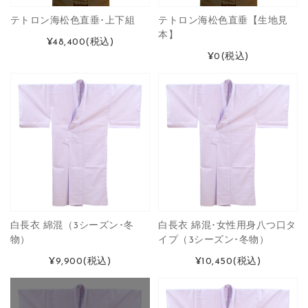
テトロン海松色直垂･上下組
テトロン海松色直垂【生地見
本】
¥48,400
(税込)
¥0
(税込)
白長衣 綿混（3シーズン･冬
白長衣 綿混･女性用身八つ口タ
物）
イプ（3シーズン･冬物）
¥9,900
(税込)
¥10,450
(税込)