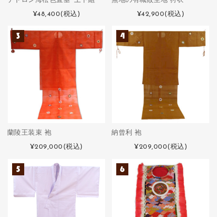
テトロン海松色直垂･上下組
無地の有職紋生地 狩衣
¥48,400
(税込)
¥42,900
(税込)
蘭陵王装束 袍
納曾利 袍
¥209,000
(税込)
¥209,000
(税込)