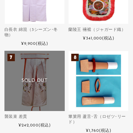
白長衣 綿混（3シーズン･冬
蘭陵王 裲襠（ジャガード織）
物）
¥341,000
(税込)
¥9,900
(税込)
SOLD OUT
襲装束 差貫
篳篥用 蘆舌･舌（ロゼツ･リー
ド）
¥242,000
(税込)
¥1,760
(税込)