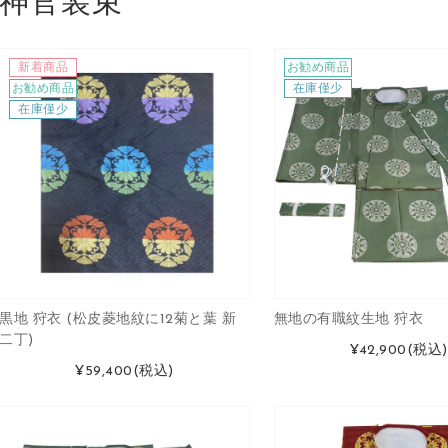
神官装束
新着商品
お勧め商品
お勧め商品
在庫僅少
在庫僅少
黒地 狩衣 (松皮菱地紋に12菊と葉 新
無地の有職紋生地 狩衣
二丁)
¥42,900
(税込)
¥59,400
(税込)