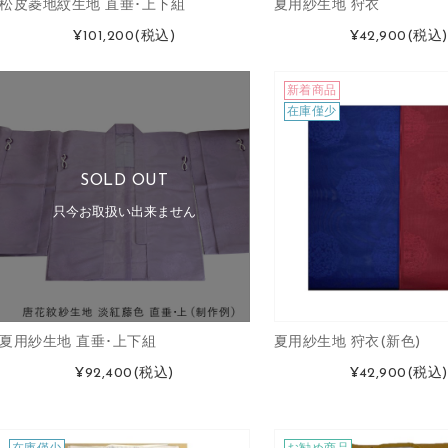
松皮菱地紋生地 直垂･上下組
夏用紗生地 狩衣
¥101,200
(税込)
¥42,900
(税込)
新着商品
在庫僅少
SOLD OUT
只今お取扱い出来ません
夏用紗生地 直垂･上下組
夏用紗生地 狩衣(新色)
¥92,400
(税込)
¥42,900
(税込)