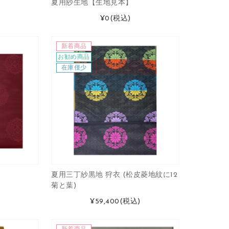
夏用紗生地【生地見本】
¥0
(税込)
新着商品
お勧め商品
在庫僅少
夏用三丁紗黒地 狩衣 (松皮菱地紋に12
菊と葉)
¥59,400
(税込)