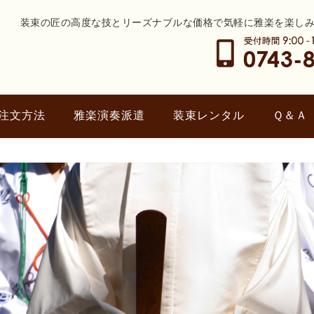
装束の匠の高度な技とリーズナブルな価格で気軽に雅楽を楽し
注文方法
雅楽演奏派遣
装束レンタル
Ｑ＆Ａ