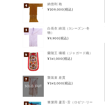
納曾利 袍
¥209,000
(税込)
白長衣 綿混（3シーズン･冬
物）
¥9,900
(税込)
蘭陵王 裲襠（ジャガード織）
¥341,000
(税込)
襲装束 差貫
¥242,000
(税込)
SOLD OUT
篳篥用 蘆舌･舌（ロゼツ･リー