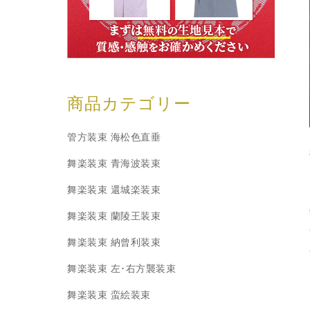
商品カテゴリー
管方装束 海松色直垂
舞楽装束 青海波装束
舞楽装束 還城楽装束
舞楽装束 蘭陵王装束
舞楽装束 納曾利装束
舞楽装束 左･右方襲装束
舞楽装束 蛮絵装束