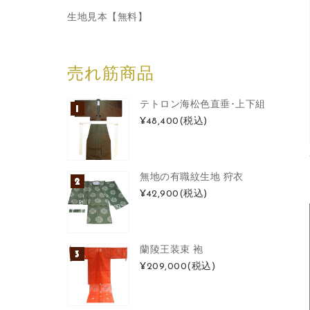
生地見本【無料】
売れ筋商品
テトロン海松色直垂･上下組
¥48,400
(税込)
無地の有職紋生地 狩衣
¥42,900
(税込)
蘭陵王装束 袍
¥209,000
(税込)