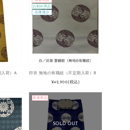
新着商品
お勧め商品
在庫僅少
期入荷）A
狩衣 無地の有職紋（不定期入荷）B
¥42,900
(税込)
新着商品
SOLD OUT