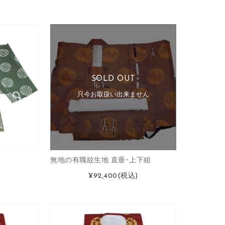
SOLD OUT
只今お取扱い出来ません
無地の有職紋生地 直垂･上下組
¥92,400
(税込)