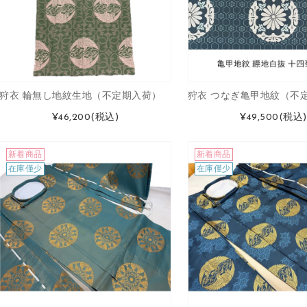
狩衣 輪無し地紋生地（不定期入荷）
狩衣 つなぎ亀甲地紋（不
¥46,200
(税込)
¥49,500
(税込)
新着商品
新着商品
在庫僅少
在庫僅少