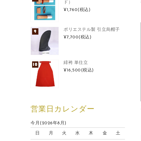
ド）
¥1,760
(税込)
ポリエステル製 引立烏帽子
¥7,700
(税込)
緋袴 単仕立
¥16,500
(税込)
営業日カレンダー
今月(2026年8月)
日
月
火
水
木
金
土