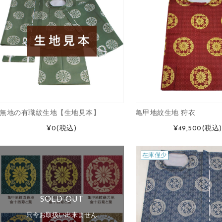
無地の有職紋生地【生地見本】
亀甲地紋生地 狩衣
¥0
(税込)
¥49,500
(税込)
在庫僅少
SOLD OUT
只今お取扱い出来ません