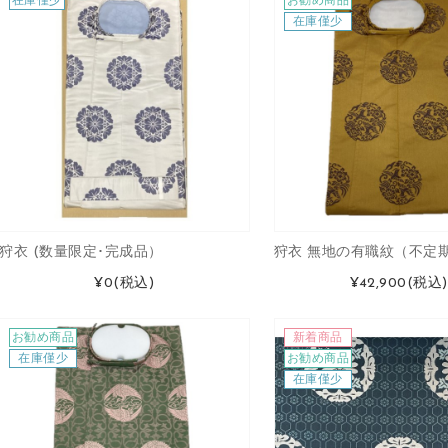
在庫僅少
お勧め商品
在庫僅少
狩衣 (数量限定･完成品）
狩衣 無地の有職紋（不定
¥0
(税込)
¥42,900
(税込)
お勧め商品
新着商品
在庫僅少
お勧め商品
在庫僅少