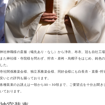
神社神職様の斎服（蟻先あり・なし）から浄衣、布衣、冠も自社工
また神社様・寺院様を問わず、狩衣・差袴・烏帽子をはじめ、鈍色
した。
寺社関係雅楽会様、独立系雅楽会様、同好会様にも白長衣・直垂･狩
安いとの評判も賜っております。
各種装束のお誂えは一領から20～30領まで、ご要望点を十分お聞
いております。