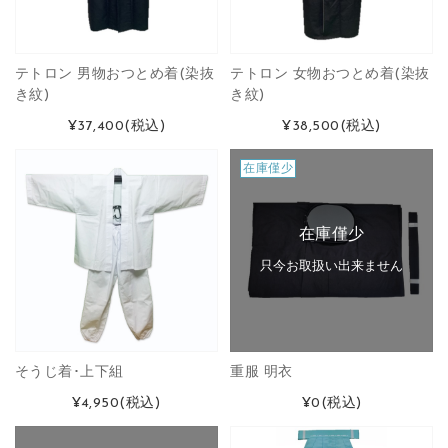
テトロン 男物おつとめ着(染抜
テトロン 女物おつとめ着(染抜
き紋)
き紋)
¥37,400
(税込)
¥38,500
(税込)
在庫僅少
在庫僅少
只今お取扱い出来ません
そうじ着･上下組
重服 明衣
¥4,950
(税込)
¥0
(税込)