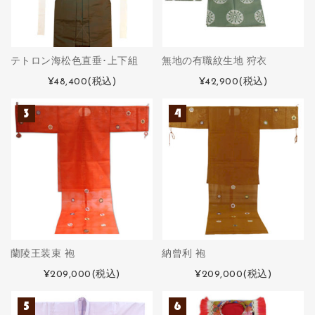
テトロン海松色直垂･上下組
無地の有職紋生地 狩衣
¥48,400
(税込)
¥42,900
(税込)
蘭陵王装束 袍
納曾利 袍
¥209,000
(税込)
¥209,000
(税込)