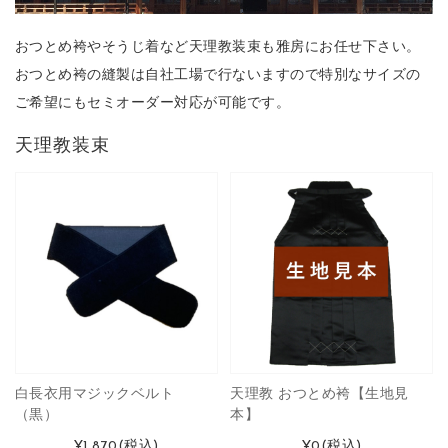
おつとめ袴やそうじ着など天理教装束も雅房にお任せ下さい。
おつとめ袴の縫製は自社工場で行ないますので特別なサイズの
ご希望にもセミオーダー対応が可能です。
天理教装束
白長衣用マジックベルト
天理教 おつとめ袴【生地見
（黒）
本】
¥1,870
(税込)
¥0
(税込)