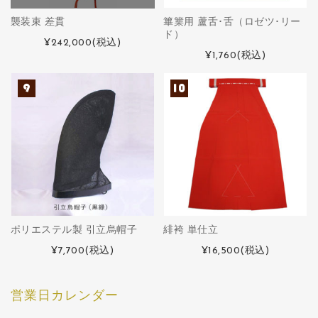
襲装束 差貫
篳篥用 蘆舌･舌（ロゼツ･リー
ド）
¥242,000
(税込)
¥1,760
(税込)
ポリエステル製 引立烏帽子
緋袴 単仕立
¥7,700
(税込)
¥16,500
(税込)
営業日カレンダー