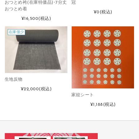
おつとめ袴(在庫特価品)･7分丈
冠
おつとめ着
¥0
(税込)
¥16,500
(税込)
在庫僅少
生地反物
¥22,000
(税込)
家紋シート
¥1,188
(税込)