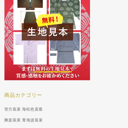
商品カテゴリー
管方装束 海松色直垂
舞楽装束 青海波装束