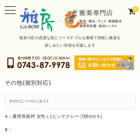
0
装束の匠の高度な技とリーズナブルな価格で気軽に雅楽を
楽しみたい皆様を応援します
その他(個別対応)
そのた(こべつたいおう)
A：夏用長襦袢 女性Ｌ(ピッケクレープ綿100％)
B：