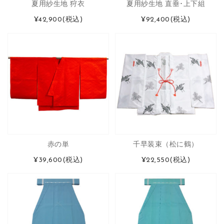
夏用紗生地 狩衣
夏用紗生地 直垂･上下組
¥42,900
(税込)
¥92,400
(税込)
赤の単
千早装束（松に鶴）
¥39,600
(税込)
¥22,550
(税込)