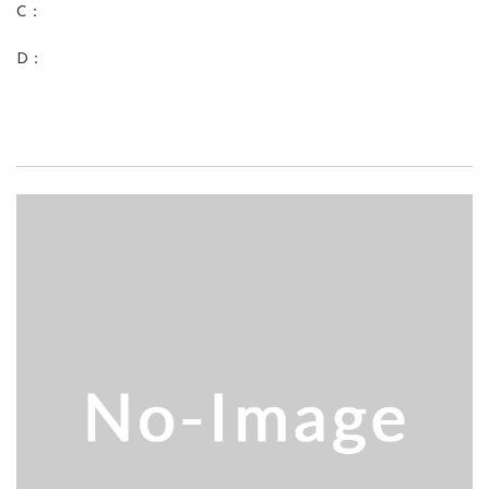
C：
D：