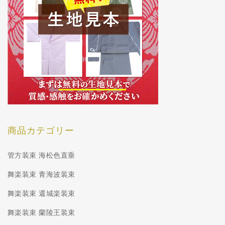
商品カテゴリー
管方装束 海松色直垂
舞楽装束 青海波装束
舞楽装束 還城楽装束
舞楽装束 蘭陵王装束