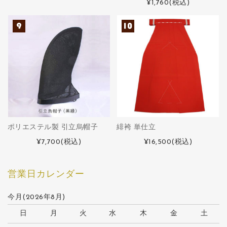
¥1,760
(税込)
ポリエステル製 引立烏帽子
緋袴 単仕立
¥7,700
(税込)
¥16,500
(税込)
営業日カレンダー
今月(2026年8月)
日
月
火
水
木
金
土