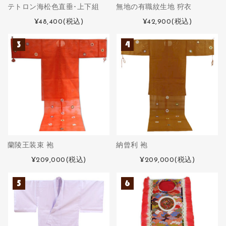
テトロン海松色直垂･上下組
無地の有職紋生地 狩衣
¥48,400
(税込)
¥42,900
(税込)
蘭陵王装束 袍
納曾利 袍
¥209,000
(税込)
¥209,000
(税込)