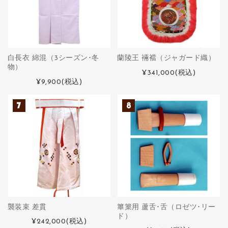
白長衣 綿混（3シーズン･冬
蘭陵王 裲襠（ジャガード織）
物）
¥341,000
(税込)
¥9,900
(税込)
襲装束 差貫
篳篥用 蘆舌･舌（ロゼツ･リー
ド）
¥242,000
(税込)