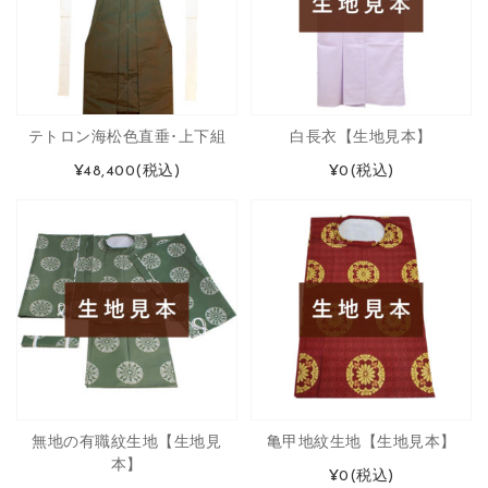
テトロン海松色直垂･上下組
白長衣【生地見本】
¥48,400
(税込)
¥0
(税込)
無地の有職紋生地【生地見
亀甲地紋生地【生地見本】
本】
¥0
(税込)