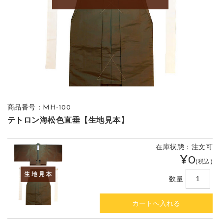
商品番号：MH-100
テトロン海松色直垂【生地見本】
在庫状態：注文可
¥0
(税込)
数量