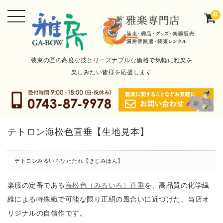
0
装束の匠の高度な技とリーズナブルな価格で気軽に雅楽を
楽しみたい皆様を応援します
テトロン海松色直垂【生地見本】
テトロンみるいろひたたれ【きじみほん】
楽服の定番である
海松色（みるいろ）直垂
を、高品質の化学繊
維による特殊織で可能な限り正絹の風合いに近づけた、当店オ
リジナルの自信作です。