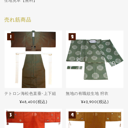
生地見本【無料】
売れ筋商品
テトロン海松色直垂･上下組
無地の有職紋生地 狩衣
¥48,400
(税込)
¥42,900
(税込)