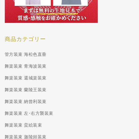
商品カテゴリー
管方装束 海松色直垂
舞楽装束 青海波装束
舞楽装束 還城楽装束
舞楽装束 蘭陵王装束
舞楽装束 納曾利装束
舞楽装束 左･右方襲装束
舞楽装束 蛮絵装束
舞楽装束 迦陵頻装束