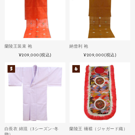
蘭陵王装束 袍
納曾利 袍
¥209,000
(税込)
¥209,000
(税込)
白長衣 綿混（3シーズン･冬
蘭陵王 裲襠（ジャガード織）
物）