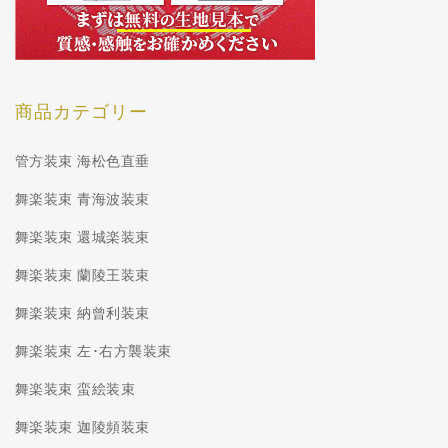
商品カテゴリー
管方装束 海松色直垂
舞楽装束 青海波装束
舞楽装束 還城楽装束
舞楽装束 蘭陵王装束
舞楽装束 納曾利装束
舞楽装束 左･右方襲装束
舞楽装束 蛮絵装束
舞楽装束 迦陵頻装束