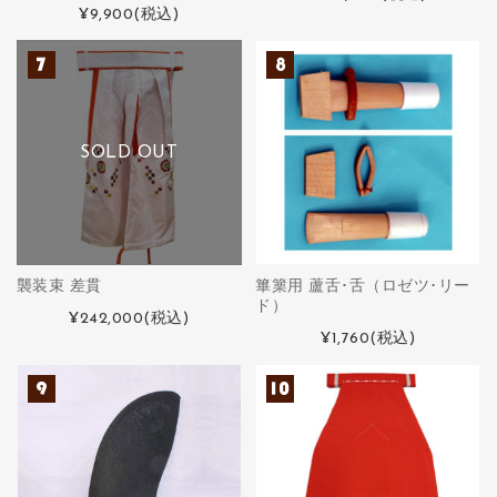
¥9,900
(税込)
SOLD OUT
襲装束 差貫
篳篥用 蘆舌･舌（ロゼツ･リー
ド）
¥242,000
(税込)
¥1,760
(税込)