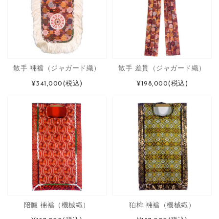
散手 裲襠（ジャガード織）
散手 差貫（ジャガード織）
¥341,000
(税込)
¥198,000
(税込)
陪臚 裲襠（機械織）
狛桙 裲襠（機械織）