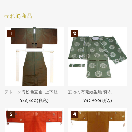
売れ筋商品
テトロン海松色直垂･上下組
無地の有職紋生地 狩衣
¥48,400
(税込)
¥42,900
(税込)