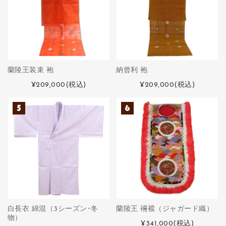
蘭陵王装束 袍
納曾利 袍
¥209,000
(税込)
¥209,000
(税込)
白長衣 綿混（3シーズン･冬
蘭陵王 裲襠（ジャガード織）
物）
¥341,000
(税込)