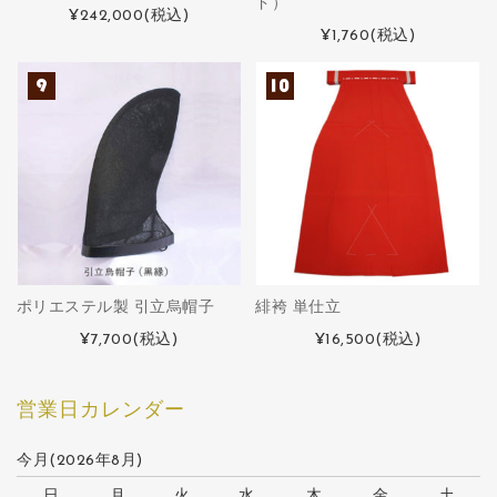
ド）
¥242,000
(税込)
¥1,760
(税込)
ポリエステル製 引立烏帽子
緋袴 単仕立
¥7,700
(税込)
¥16,500
(税込)
営業日カレンダー
今月(2026年8月)
日
月
火
水
木
金
土