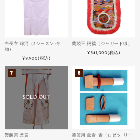
白長衣 綿混（3シーズン･冬
蘭陵王 裲襠（ジャガード織）
物）
¥341,000
(税込)
¥9,900
(税込)
SOLD OUT
襲装束 差貫
篳篥用 蘆舌･舌（ロゼツ･リー