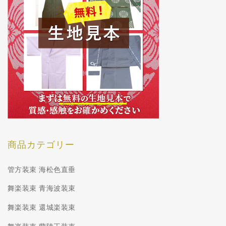
商品カテゴリー
管方装束 海松色直垂
舞楽装束 青海波装束
舞楽装束 還城楽装束