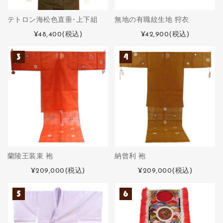
テトロン海松色直垂･上下組
無地の有職紋生地 狩衣
¥48,400
(税込)
¥42,900
(税込)
蘭陵王装束 袍
納曾利 袍
¥209,000
(税込)
¥209,000
(税込)