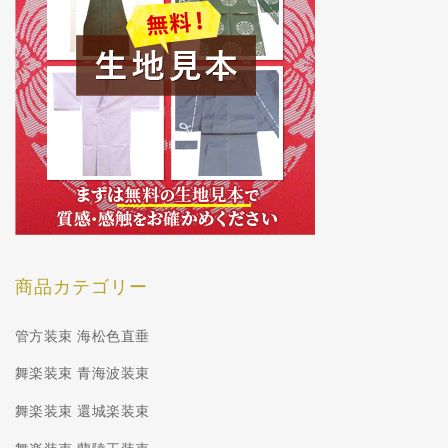
商品カテゴリー
管方装束 海松色直垂
舞楽装束 青海波装束
舞楽装束 還城楽装束