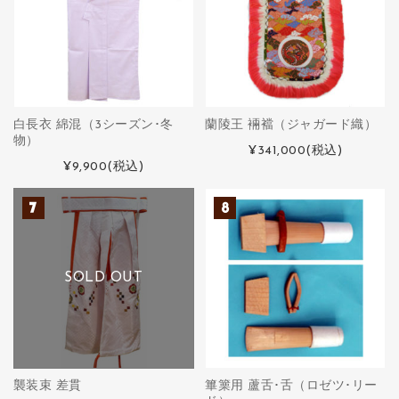
白長衣 綿混（3シーズン･冬
蘭陵王 裲襠（ジャガード織）
物）
¥341,000
(税込)
¥9,900
(税込)
SOLD OUT
襲装束 差貫
篳篥用 蘆舌･舌（ロゼツ･リー