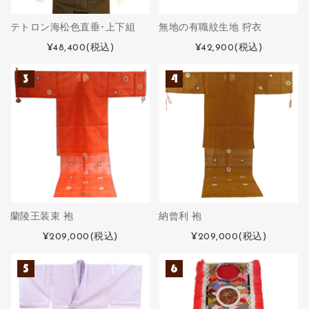
テトロン海松色直垂･上下組
無地の有職紋生地 狩衣
¥48,400
(税込)
¥42,900
(税込)
蘭陵王装束 袍
納曾利 袍
¥209,000
(税込)
¥209,000
(税込)