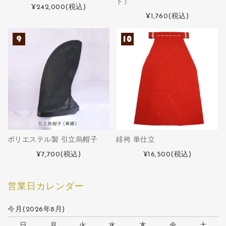
ド）
¥242,000
(税込)
¥1,760
(税込)
ポリエステル製 引立烏帽子
緋袴 単仕立
¥7,700
(税込)
¥16,500
(税込)
営業日カレンダー
今月(2026年8月)
日
月
火
水
木
金
土