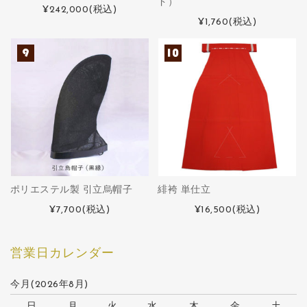
ド）
¥242,000
(税込)
¥1,760
(税込)
ポリエステル製 引立烏帽子
緋袴 単仕立
¥7,700
(税込)
¥16,500
(税込)
営業日カレンダー
今月(2026年8月)
日
月
火
水
木
金
土