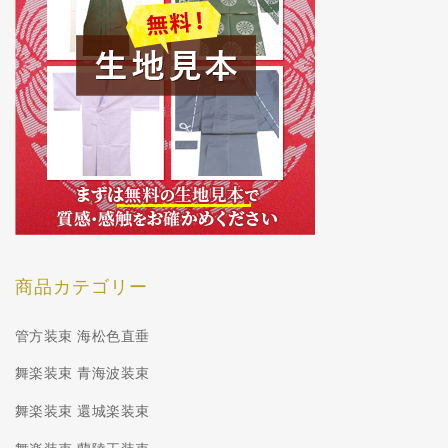
商品カテゴリー
管方装束 海松色直垂
舞楽装束 青海波装束
舞楽装束 還城楽装束