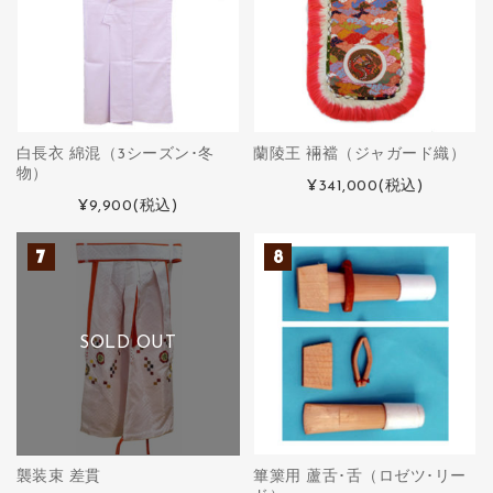
白長衣 綿混（3シーズン･冬
蘭陵王 裲襠（ジャガード織）
物）
¥341,000
(税込)
¥9,900
(税込)
SOLD OUT
襲装束 差貫
篳篥用 蘆舌･舌（ロゼツ･リー