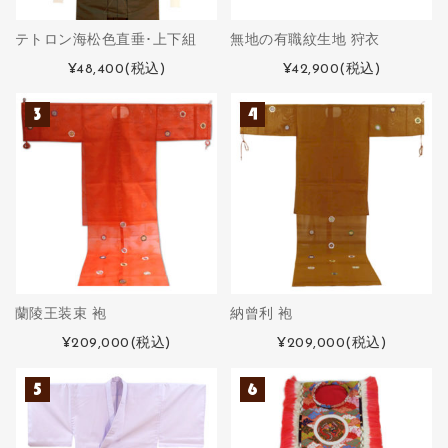
テトロン海松色直垂･上下組
無地の有職紋生地 狩衣
¥48,400
(税込)
¥42,900
(税込)
蘭陵王装束 袍
納曾利 袍
¥209,000
(税込)
¥209,000
(税込)