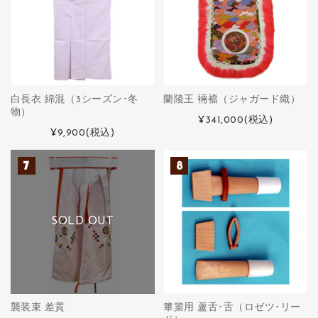
白長衣 綿混（3シーズン･冬
蘭陵王 裲襠（ジャガード織）
物）
¥341,000
(税込)
¥9,900
(税込)
SOLD OUT
襲装束 差貫
篳篥用 蘆舌･舌（ロゼツ･リー