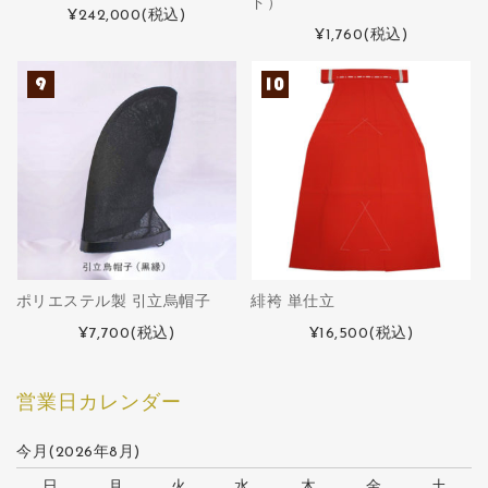
ド）
¥242,000
(税込)
¥1,760
(税込)
ポリエステル製 引立烏帽子
緋袴 単仕立
¥7,700
(税込)
¥16,500
(税込)
営業日カレンダー
今月(2026年8月)
日
月
火
水
木
金
土