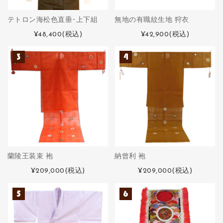
テトロン海松色直垂･上下組
無地の有職紋生地 狩衣
¥48,400
(税込)
¥42,900
(税込)
蘭陵王装束 袍
納曾利 袍
¥209,000
(税込)
¥209,000
(税込)