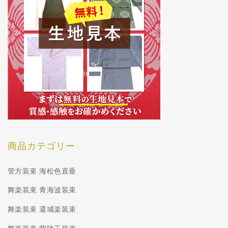
商品カテゴリー
管方装束 海松色直垂
舞楽装束 青海波装束
舞楽装束 還城楽装束