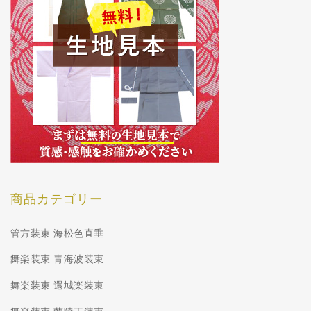
商品カテゴリー
管方装束 海松色直垂
舞楽装束 青海波装束
舞楽装束 還城楽装束