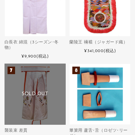
白長衣 綿混（3シーズン･冬
蘭陵王 裲襠（ジャガード織）
物）
¥341,000
(税込)
¥9,900
(税込)
SOLD OUT
襲装束 差貫
篳篥用 蘆舌･舌（ロゼツ･リー