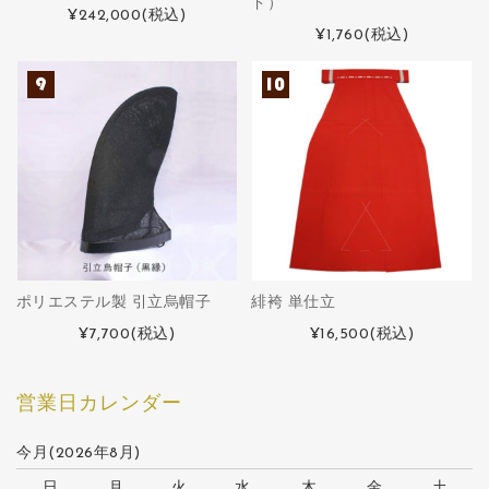
ド）
¥242,000
(税込)
¥1,760
(税込)
ポリエステル製 引立烏帽子
緋袴 単仕立
¥7,700
(税込)
¥16,500
(税込)
営業日カレンダー
今月(2026年8月)
日
月
火
水
木
金
土