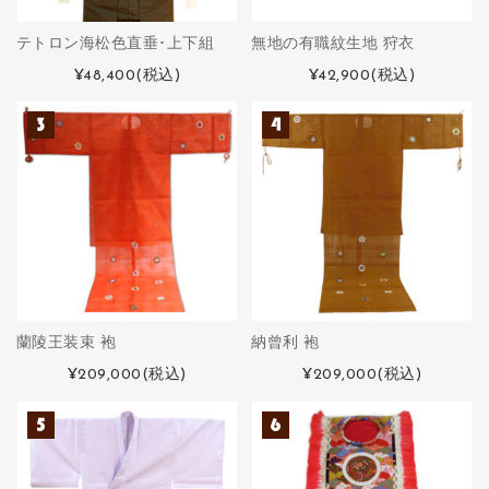
テトロン海松色直垂･上下組
無地の有職紋生地 狩衣
¥48,400
(税込)
¥42,900
(税込)
蘭陵王装束 袍
納曾利 袍
¥209,000
(税込)
¥209,000
(税込)