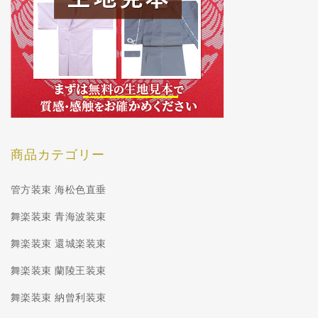
商品カテゴリー
管方装束 海松色直垂
舞楽装束 青海波装束
舞楽装束 還城楽装束
舞楽装束 蘭陵王装束
舞楽装束 納曾利装束