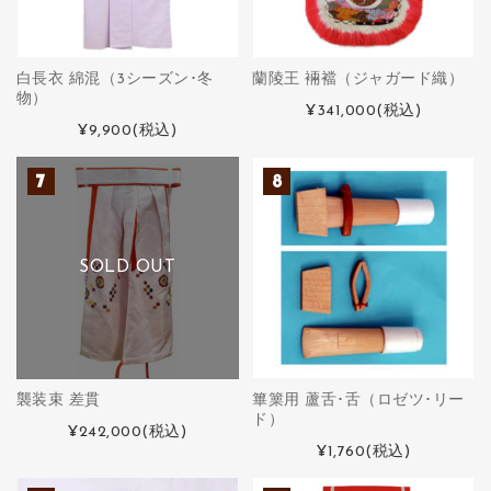
白長衣 綿混（3シーズン･冬
蘭陵王 裲襠（ジャガード織）
物）
¥341,000
(税込)
¥9,900
(税込)
SOLD OUT
襲装束 差貫
篳篥用 蘆舌･舌（ロゼツ･リー
ド）
¥242,000
(税込)
¥1,760
(税込)