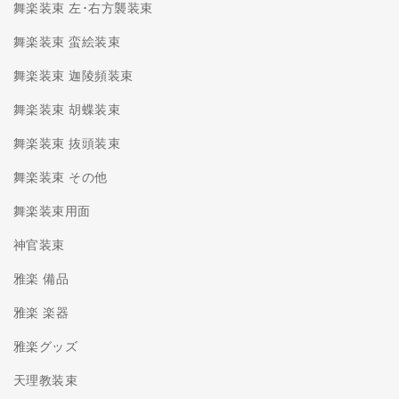
舞楽装束 左･右方襲装束
舞楽装束 蛮絵装束
舞楽装束 迦陵頻装束
舞楽装束 胡蝶装束
舞楽装束 抜頭装束
舞楽装束 その他
舞楽装束用面
神官装束
雅楽 備品
雅楽 楽器
雅楽グッズ
天理教装束