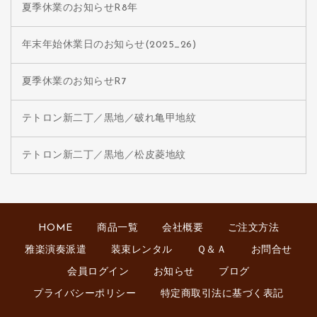
夏季休業のお知らせR8年
年末年始休業日のお知らせ(2025_26)
夏季休業のお知らせR7
テトロン新二丁／黒地／破れ亀甲地紋
テトロン新二丁／黒地／松皮菱地紋
HOME
商品一覧
会社概要
ご注文方法
雅楽演奏派遣
装束レンタル
Ｑ＆Ａ
お問合せ
会員ログイン
お知らせ
ブログ
プライバシーポリシー
特定商取引法に基づく表記