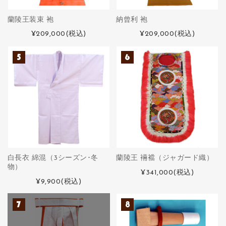
蘭陵王装束 袍
納曾利 袍
¥209,000
(税込)
¥209,000
(税込)
白長衣 綿混（3シーズン･冬
蘭陵王 裲襠（ジャガード織）
物）
¥341,000
(税込)
¥9,900
(税込)