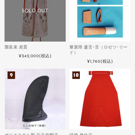
SOLD OUT
襲装束 差貫
篳篥用 蘆舌･舌（ロゼツ･リー
ド）
¥242,000
(税込)
¥1,760
(税込)