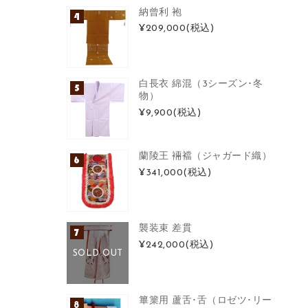
納曾利 袍
¥209,000
(税込)
白長衣 綿混（3シーズン･冬
物）
¥9,900
(税込)
蘭陵王 裲襠（ジャガード織）
¥341,000
(税込)
襲装束 差貫
¥242,000
(税込)
SOLD OUT
篳篥用 蘆舌･舌（ロゼツ･リー