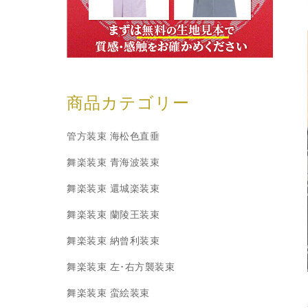
商品カテゴリー
管方装束 海松色直垂
舞楽装束 青海波装束
舞楽装束 還城楽装束
舞楽装束 蘭陵王装束
舞楽装束 納曾利装束
舞楽装束 左･右方襲装束
舞楽装束 蛮絵装束