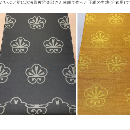
だいぶと前に念法眞教雅楽部さん依頼で作った正絹の生地(狩衣用)