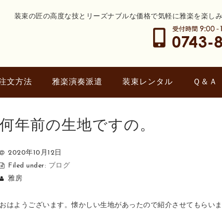
装束の匠の高度な技とリーズナブルな価格で気軽に雅楽を楽し
注文方法
雅楽演奏派遣
装束レンタル
Ｑ＆Ａ
何年前の生地ですの。
2020年10月12日
Filed under:
ブログ
雅房
おはようございます。懐かしい生地があったので紹介させてもらい