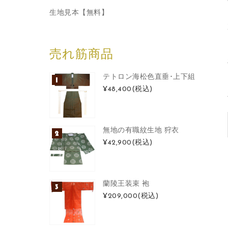
生地見本【無料】
売れ筋商品
テトロン海松色直垂･上下組
¥48,400
(税込)
無地の有職紋生地 狩衣
¥42,900
(税込)
蘭陵王装束 袍
¥209,000
(税込)