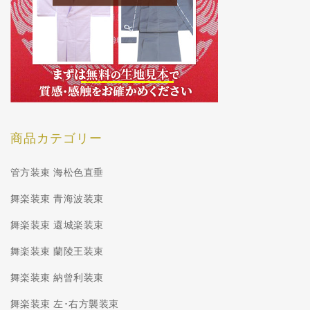
商品カテゴリー
管方装束 海松色直垂
舞楽装束 青海波装束
舞楽装束 還城楽装束
舞楽装束 蘭陵王装束
舞楽装束 納曾利装束
舞楽装束 左･右方襲装束