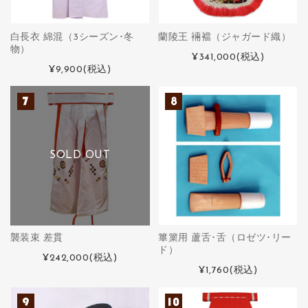
白長衣 綿混（3シーズン･冬
蘭陵王 裲襠（ジャガード織）
物）
¥341,000
(税込)
¥9,900
(税込)
SOLD OUT
襲装束 差貫
篳篥用 蘆舌･舌（ロゼツ･リー
ド）
¥242,000
(税込)
¥1,760
(税込)