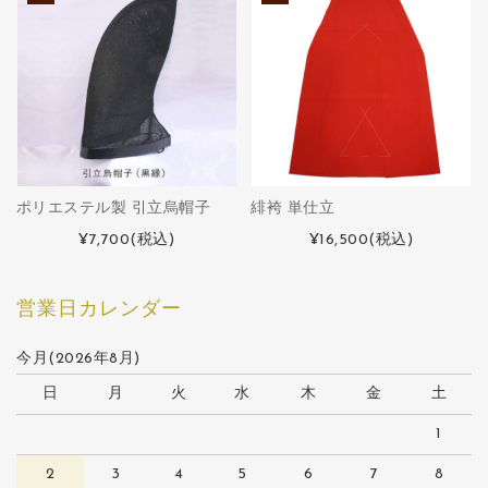
ポリエステル製 引立烏帽子
緋袴 単仕立
¥7,700
(税込)
¥16,500
(税込)
営業日カレンダー
今月(2026年8月)
日
月
火
水
木
金
土
1
2
3
4
5
6
7
8